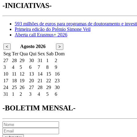
-INICIATIVAS-
593 milhões de euros para programas de doutoramento e invest
Primeira edição do Prémio Simone Veil
Aberta call Erasmus+ 2026
Agosto 2026
<
>
Seg
Ter
Qua
Qui
Sex
Sab
Dom
27
28
29
30
31
1
2
3
4
5
6
7
8
9
10
11
12
13
14
15
16
17
18
19
20
21
22
23
24
25
26
27
28
29
30
31
1
2
3
4
5
6
-BOLETIM MENSAL-