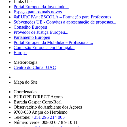
Links Úteis
Portal Europeu da Juventude...
Espaço para os mais novos
#aEUROPAnaESCOLA – Formação para Professores
Subvenções UE - Convites à apresentação de propostas...
Conselho Europeu
Provedor de Justiça Europeu...
Parlamento Europeu
Portal Europeu da Mobilidade Profissional...
Comissão Europeia em Portugal...
Europa
Meteorologia
Centro do Clima -UAC
Mapa do Site
Coordenadas
EUROPE DIRECT Açores
Estrada Gaspar Corte-Real
Observatório do Ambiente dos Açores
9700-030 Angra do Heroísmo
Telefone:
+351 295 214 005
Número verde: 00800 6 7 8 9 10 11