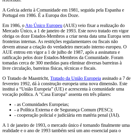
A Grécia aderiu à Comunidade em 1981, seguida pela Espanha e
Portugal em 1986. É a Europa dos Doze.
Em 1986, o
Ato Único Europeu
(AUE) veio fixar a realização do
Mercado Único, a 1 de janeiro de 1993. Este novo tratado em vigor
obriga os doze Estados-Membros a criar nesta data uma Europa sem
fronteiras internas. As restrições regulamentares ou fiscais não
devem atrasar a criação do verdadeiro mercado interno europeu. O
AUE entrou em vigor a 1 de julho de 1987, após a assinatura e
ratificação pelos doze Estados-Membros da Comunidade. Foram
tomadas cerca de 300 medidas para eliminar diversas barreiras à
livre circulação, barreiras físicas, técnicas e fiscais.
O Tratado de Maastricht,
Tratado da União Europeia
assinado a 7 de
fevereiro 1992, dá à construção europeia uma nova dimensão. Este
institui a “União Europeia” (UE) e acrescenta à comunidade uma
vocação política. A "Casa Europa" assenta em três pilares:
- as Comunidades Europeias;
- a Política Externa e de Segurança Comum (PESC);
- cooperação policial e judiciária em matéria penal (JAI).
A 1 de janeiro de 1993, o mercado único é tornando finalmente uma
realidade e o ano de 1993 também será um ano essencial para o