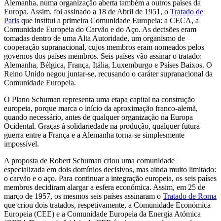
Alemanha, numa organização aberta também a outros países da
Europa. Assim, foi assinado a 18 de Abril de 1951, o
Tratado de
Paris
que institui a primeira Comunidade Europeia: a CECA, a
Comunidade Europeia do Carvão e do Aço. As decisões eram
tomadas dentro de uma Alta Autoridade, um organismo de
cooperação supranacional, cujos membros eram nomeados pelos
governos dos países membros. Seis países vão assinar o tratado:
Alemanha, Bélgica, França, Itália, Luxemburgo e Psíses Baixos. O
Reino Unido negou juntar-se, recusando o caráter supranacional da
Comunidade Europeia.
O Plano Schuman representa uma etapa capital na construção
europeia, porque marca o início da aproximação franco-alemã,
quando necessário, antes de qualquer organização na Europa
Ocidental. Graças à solidariedade na produção, qualquer futura
guerra entre a França e a Alemanha torna-se simplesmente
impossível.
A proposta de Robert Schuman criou uma comunidade
especializada em dois domínios decisivos, mas ainda muito limitado:
o carvão e o aço. Para continuar a integração europeia, os seis países
membros decidiram alargar a esfera económica. Assim, em 25 de
março de 1957, os mesmos seis países assinaram o
Tratado de Roma
que criou dois tratados, respetivamente, a Comunidade Económica
Europeia (CEE) e a Comunidade Europeia da Energia Atómica