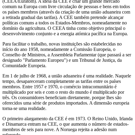
(CEEA/Euratom). A ideia da CEE é criar um grande mercado
comum na Europa com livre circulação de pessoas e bens em todos
os países membros (através da criação de uma união aduaneira com
a retirada gradual das tarifas). A CEE também pretende alcançar
políticas comuns a todos os Estados-Membros, nomeadamente no
domínio da agricultura. O CEEA tinha como objetivo principal o
desenvolvimento conjunto e a energia atómica pacífica na Europa.
Para facilitar o trabalho, novas instituições são estabelecidas no
início do ano 1958, nomeadamente a Comissão Europeia, o
Conselho de Ministros, a Assembleia Parlamentar (que passará a ser
designado "Parlamento Europeu") e um Tribunal de Justiça, da
Comunidade Europeia.
Em 1 de julho de 1968, a união aduaneira é uma realidade. Naquele
tempo, desapareceram completamente as tarifas entre os países
membros. Entre 1957 e 1970, o comércio intracomunitário é
multiplicado por seis e com o resto do mundo é multiplicado por
três. Os consumidores beneficiam diretamente, porque lhes são
oferecidos uma série de produtos importados. A dimensão europeia
torna-se uma realidade.
O primeiro alargamento da CEE é em 1973. O Reino Unido, Irlanda
e Dinamarca entram na CEE, o que aumenta o número de estados-
membros de seis para nove. A Noruega rejeita a adesão num
referendo.