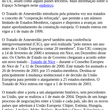
da UE, assim como alguns países terceiros. Mais informação sobre o
Espaço Schengen neste
endereço
.
O Tratado de Amesterdão introduziu pela primeira vez nos tratados
o conceito de "cooperação reforçada", que permite a um número
limitado de Estados-Membros, capazes e dispostos a avançar, um
maior aprofundamento da construção europeia. O tratado entrou em
vigor a 1 de maio de 1999.
O Tratado de Amesterdão prevê também uma conferência
intergovernamental (CIG), que será realizada "pelo menos um ano
antes de a União Europeia contar 20 membros”. Esta CIG começou
a 14 de fevereiro de 2000 e terminou em Nice, em Dezembro desse
ano. Os Chefes de Estado ou de Governo chegaram a acordo sobre
um novo tratado -
Tratado de Nice
– durante o Conselho Europeu
de Nice de 7 a 11 de Dezembro de 2000. Este tratado foi assinado a
26 de fevereiro de 2001 por 15 estados-membros. Destina-se
principalmente à mudança institucional e de decisão da União
Europeia para permitir o alargamento a 25 estados-membros. O
Tratado de Nice entrou em vigor a 1 de fevereiro de 2003.
O tratado abre a porta a um alargamento histórico, sem precedentes
na União, que se realizou a 1 de maio de 2004. Depois de um longo
processo de negociações entre a União e cada país, são dez os novos
países que aderiram à União Europeia: Chipre, Estónia, Hungria,
Letónia, Lituânia, Malta, Polónia, República Checa, Eslováquia e