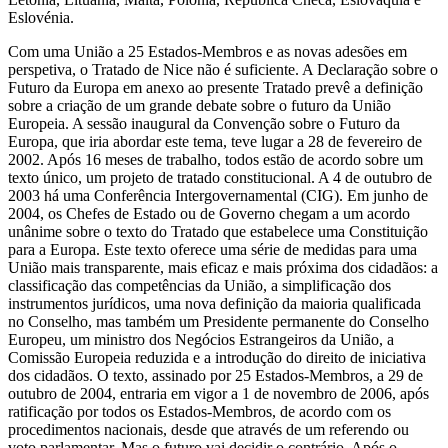
Eslovénia.
Com uma União a 25 Estados-Membros e as novas adesões em
perspetiva, o Tratado de Nice não é suficiente. A Declaração sobre o
Futuro da Europa em anexo ao presente Tratado prevê a definição
sobre a criação de um grande debate sobre o futuro da União
Europeia. A sessão inaugural da Convenção sobre o Futuro da
Europa, que iria abordar este tema, teve lugar a 28 de fevereiro de
2002. Após 16 meses de trabalho, todos estão de acordo sobre um
texto único, um projeto de tratado constitucional. A 4 de outubro de
2003 há uma Conferência Intergovernamental (CIG). Em junho de
2004, os Chefes de Estado ou de Governo chegam a um acordo
unânime sobre o texto do Tratado que estabelece uma Constituição
para a Europa. Este texto oferece uma série de medidas para uma
União mais transparente, mais eficaz e mais próxima dos cidadãos: a
classificação das competências da União, a simplificação dos
instrumentos jurídicos, uma nova definição da maioria qualificada
no Conselho, mas também um Presidente permanente do Conselho
Europeu, um ministro dos Negócios Estrangeiros da União, a
Comissão Europeia reduzida e a introdução do direito de iniciativa
dos cidadãos. O texto, assinado por 25 Estados-Membros, a 29 de
outubro de 2004, entraria em vigor a 1 de novembro de 2006, após
ratificação por todos os Estados-Membros, de acordo com os
procedimentos nacionais, desde que através de um referendo ou
voto parlamentar. Mas o futuro vai decidir o contrário. Após o