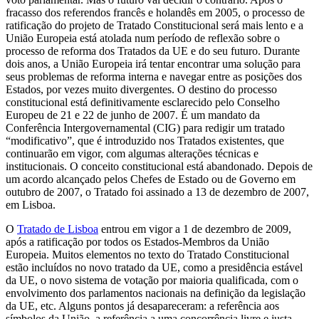
fracasso dos referendos francês e holandês em 2005, o processo de
ratificação do projeto de Tratado Constitucional será mais lento e a
União Europeia está atolada num período de reflexão sobre o
processo de reforma dos Tratados da UE e do seu futuro. Durante
dois anos, a União Europeia irá tentar encontrar uma solução para
seus problemas de reforma interna e navegar entre as posições dos
Estados, por vezes muito divergentes. O destino do processo
constitucional está definitivamente esclarecido pelo Conselho
Europeu de 21 e 22 de junho de 2007. É um mandato da
Conferência Intergovernamental (CIG) para redigir um tratado
“modificativo”, que é introduzido nos Tratados existentes, que
continuarão em vigor, com algumas alterações técnicas e
institucionais. O conceito constitucional está abandonado. Depois de
um acordo alcançado pelos Chefes de Estado ou de Governo em
outubro de 2007, o Tratado foi assinado a 13 de dezembro de 2007,
em Lisboa.
O
Tratado de Lisboa
entrou em vigor a 1 de dezembro de 2009,
após a ratificação por todos os Estados-Membros da União
Europeia. Muitos elementos no texto do Tratado Constitucional
estão incluídos no novo tratado da UE, como a presidência estável
da UE, o novo sistema de votação por maioria qualificada, com o
envolvimento dos parlamentos nacionais na definição da legislação
da UE, etc. Alguns pontos já desapareceram: a referência aos
símbolos da União, a referência a uma concorrência livre e justa,