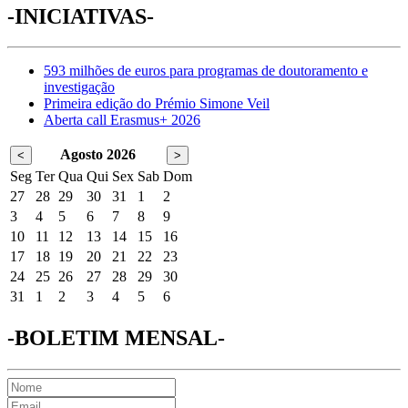
-INICIATIVAS-
593 milhões de euros para programas de doutoramento e
investigação
Primeira edição do Prémio Simone Veil
Aberta call Erasmus+ 2026
Agosto 2026
<
>
Seg
Ter
Qua
Qui
Sex
Sab
Dom
27
28
29
30
31
1
2
3
4
5
6
7
8
9
10
11
12
13
14
15
16
17
18
19
20
21
22
23
24
25
26
27
28
29
30
31
1
2
3
4
5
6
-BOLETIM MENSAL-