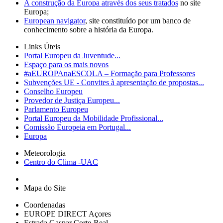
A construção da Europa através dos seus tratados
no site
Europa;
European navigator
, site constituído por um banco de
conhecimento sobre a história da Europa.
Links Úteis
Portal Europeu da Juventude...
Espaço para os mais novos
#aEUROPAnaESCOLA – Formação para Professores
Subvenções UE - Convites à apresentação de propostas...
Conselho Europeu
Provedor de Justiça Europeu...
Parlamento Europeu
Portal Europeu da Mobilidade Profissional...
Comissão Europeia em Portugal...
Europa
Meteorologia
Centro do Clima -UAC
Mapa do Site
Coordenadas
EUROPE DIRECT Açores
Estrada Gaspar Corte-Real