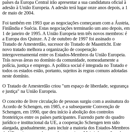
países da Europa Central irão apresentar a sua candidatura oficial à
adesão à União Europeia. A adesão terá lugar onze anos depois, a 1
de maio de 2004.
Foi também em 1993 que as negociações começaram com a Áustria,
Finlândia e Suécia. Estas negociações terminarão um ano depois, em
1 de janeiro de 1995. A União Europeia tem três novos membros: é
a Europa dos Quinze. A 2 de outubro de 1997 foi assinado o
Tratado de Amesterdão, sucessor do Tratado de Maastricht. Este
novo tratado melhora a organização de cooperação
intergovernamental entre os Estados-Membros da União Europeia.
Trás novas áreas no domínio da comunidade, nomeadamente a
polícia, justiça e emprego. A política social é integrada no Tratado e
todos os estados estão, portanto, sujeitos às regras comuns adotadas
neste domínio.
O Tratado de Amesterdão criou "um espaço de liberdade, segurança
e justiça" na União Europeia.
O conceito de livre circulação de pessoas surgiu com a assinatura do
Acordo de Schengen, em 1985, e a subsequente Convenção de
Schengen, em 1990, que deu início à abolição dos controlos
fronteiriços entre os países participantes. Fazendo parte do quadro
jurídico e institucional da UE, a cooperação Schengen tem sido
alargada, gradualmente, para incluir a maioria dos Estados-Membros