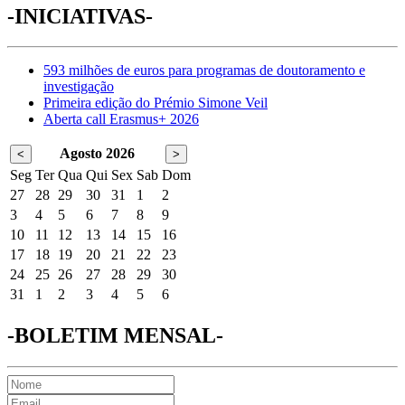
-INICIATIVAS-
593 milhões de euros para programas de doutoramento e
investigação
Primeira edição do Prémio Simone Veil
Aberta call Erasmus+ 2026
Agosto 2026
<
>
Seg
Ter
Qua
Qui
Sex
Sab
Dom
27
28
29
30
31
1
2
3
4
5
6
7
8
9
10
11
12
13
14
15
16
17
18
19
20
21
22
23
24
25
26
27
28
29
30
31
1
2
3
4
5
6
-BOLETIM MENSAL-