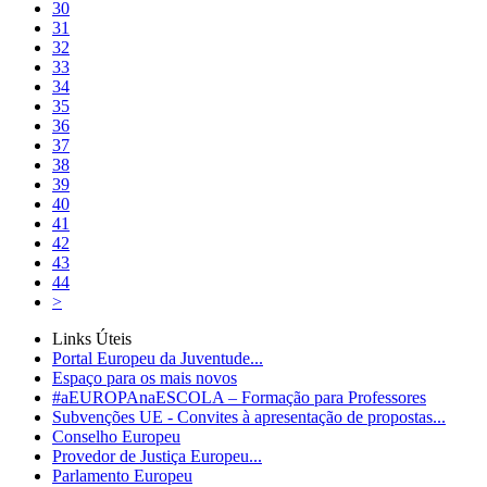
30
31
32
33
34
35
36
37
38
39
40
41
42
43
44
>
Links Úteis
Portal Europeu da Juventude...
Espaço para os mais novos
#aEUROPAnaESCOLA – Formação para Professores
Subvenções UE - Convites à apresentação de propostas...
Conselho Europeu
Provedor de Justiça Europeu...
Parlamento Europeu