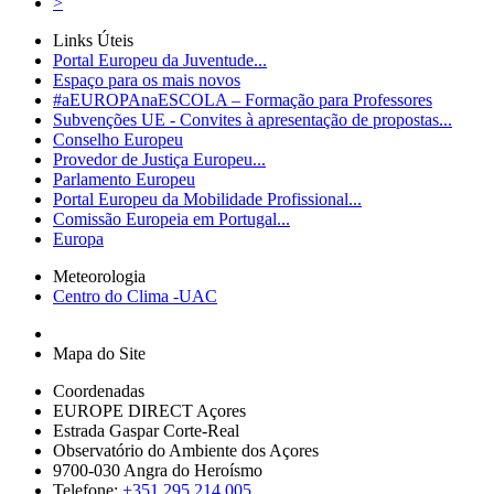
>
Links Úteis
Portal Europeu da Juventude...
Espaço para os mais novos
#aEUROPAnaESCOLA – Formação para Professores
Subvenções UE - Convites à apresentação de propostas...
Conselho Europeu
Provedor de Justiça Europeu...
Parlamento Europeu
Portal Europeu da Mobilidade Profissional...
Comissão Europeia em Portugal...
Europa
Meteorologia
Centro do Clima -UAC
Mapa do Site
Coordenadas
EUROPE DIRECT Açores
Estrada Gaspar Corte-Real
Observatório do Ambiente dos Açores
9700-030 Angra do Heroísmo
Telefone:
+351 295 214 005