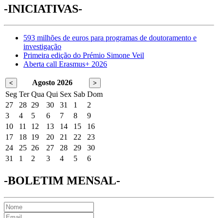
-INICIATIVAS-
593 milhões de euros para programas de doutoramento e
investigação
Primeira edição do Prémio Simone Veil
Aberta call Erasmus+ 2026
Agosto 2026
<
>
Seg
Ter
Qua
Qui
Sex
Sab
Dom
27
28
29
30
31
1
2
3
4
5
6
7
8
9
10
11
12
13
14
15
16
17
18
19
20
21
22
23
24
25
26
27
28
29
30
31
1
2
3
4
5
6
-BOLETIM MENSAL-