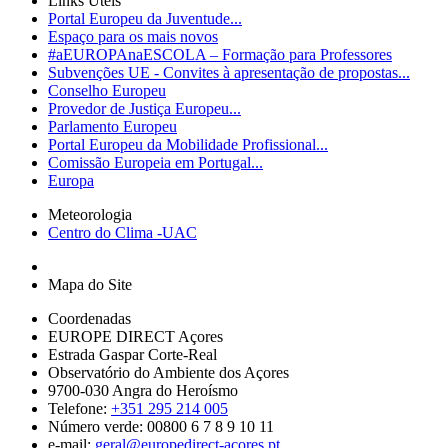
Links Úteis
Portal Europeu da Juventude...
Espaço para os mais novos
#aEUROPAnaESCOLA – Formação para Professores
Subvenções UE - Convites à apresentação de propostas...
Conselho Europeu
Provedor de Justiça Europeu...
Parlamento Europeu
Portal Europeu da Mobilidade Profissional...
Comissão Europeia em Portugal...
Europa
Meteorologia
Centro do Clima -UAC
Mapa do Site
Coordenadas
EUROPE DIRECT Açores
Estrada Gaspar Corte-Real
Observatório do Ambiente dos Açores
9700-030 Angra do Heroísmo
Telefone:
+351 295 214 005
Número verde: 00800 6 7 8 9 10 11
e-mail:
geral@europedirect-acores.pt