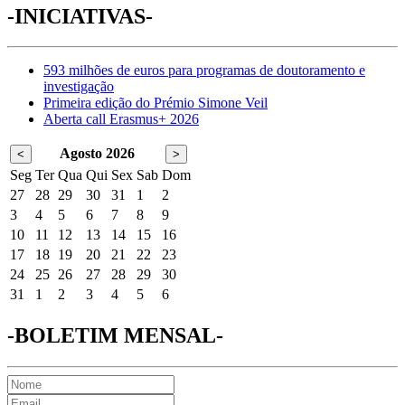
-INICIATIVAS-
593 milhões de euros para programas de doutoramento e
investigação
Primeira edição do Prémio Simone Veil
Aberta call Erasmus+ 2026
Agosto 2026
<
>
Seg
Ter
Qua
Qui
Sex
Sab
Dom
27
28
29
30
31
1
2
3
4
5
6
7
8
9
10
11
12
13
14
15
16
17
18
19
20
21
22
23
24
25
26
27
28
29
30
31
1
2
3
4
5
6
-BOLETIM MENSAL-