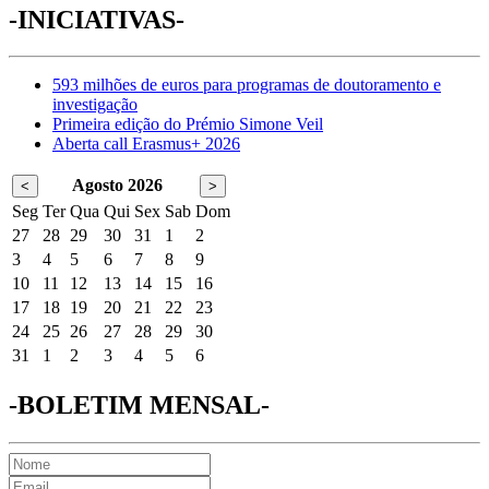
-INICIATIVAS-
593 milhões de euros para programas de doutoramento e
investigação
Primeira edição do Prémio Simone Veil
Aberta call Erasmus+ 2026
Agosto 2026
<
>
Seg
Ter
Qua
Qui
Sex
Sab
Dom
27
28
29
30
31
1
2
3
4
5
6
7
8
9
10
11
12
13
14
15
16
17
18
19
20
21
22
23
24
25
26
27
28
29
30
31
1
2
3
4
5
6
-BOLETIM MENSAL-