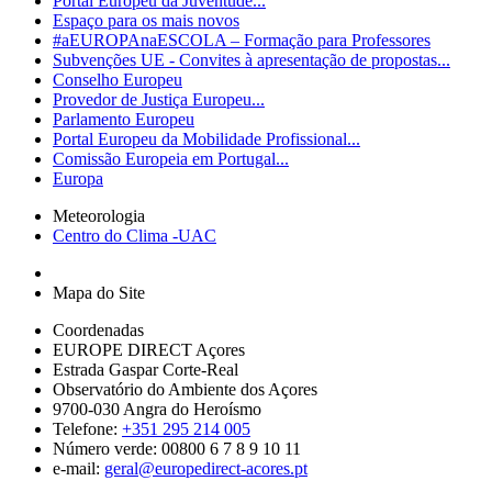
Portal Europeu da Juventude...
Espaço para os mais novos
#aEUROPAnaESCOLA – Formação para Professores
Subvenções UE - Convites à apresentação de propostas...
Conselho Europeu
Provedor de Justiça Europeu...
Parlamento Europeu
Portal Europeu da Mobilidade Profissional...
Comissão Europeia em Portugal...
Europa
Meteorologia
Centro do Clima -UAC
Mapa do Site
Coordenadas
EUROPE DIRECT Açores
Estrada Gaspar Corte-Real
Observatório do Ambiente dos Açores
9700-030 Angra do Heroísmo
Telefone:
+351 295 214 005
Número verde: 00800 6 7 8 9 10 11
e-mail:
geral@europedirect-acores.pt