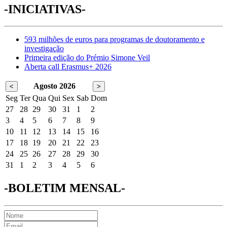
-INICIATIVAS-
593 milhões de euros para programas de doutoramento e
investigação
Primeira edição do Prémio Simone Veil
Aberta call Erasmus+ 2026
Agosto 2026
<
>
Seg
Ter
Qua
Qui
Sex
Sab
Dom
27
28
29
30
31
1
2
3
4
5
6
7
8
9
10
11
12
13
14
15
16
17
18
19
20
21
22
23
24
25
26
27
28
29
30
31
1
2
3
4
5
6
-BOLETIM MENSAL-