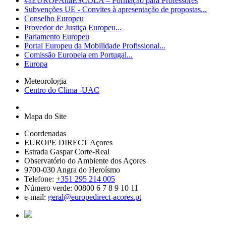
#aEUROPAnaESCOLA – Formação para Professores
Subvenções UE - Convites à apresentação de propostas...
Conselho Europeu
Provedor de Justiça Europeu...
Parlamento Europeu
Portal Europeu da Mobilidade Profissional...
Comissão Europeia em Portugal...
Europa
Meteorologia
Centro do Clima -UAC
Mapa do Site
Coordenadas
EUROPE DIRECT Açores
Estrada Gaspar Corte-Real
Observatório do Ambiente dos Açores
9700-030 Angra do Heroísmo
Telefone:
+351 295 214 005
Número verde: 00800 6 7 8 9 10 11
e-mail:
geral@europedirect-acores.pt