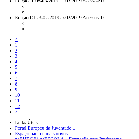
Edição JP 08-03-2019
11/03/2019 Acessos: 0
Edição DI 23-02-2019
25/02/2019 Acessos: 0
<
1
2
3
4
5
6
7
8
9
10
11
12
>
Links Úteis
Portal Europeu da Juventude...
Espaço para os mais novos