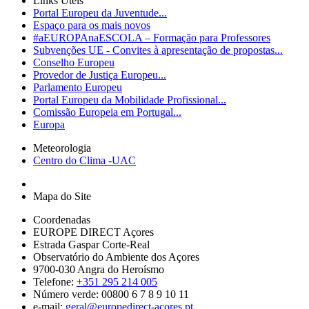
Links Úteis
Portal Europeu da Juventude...
Espaço para os mais novos
#aEUROPAnaESCOLA – Formação para Professores
Subvenções UE - Convites à apresentação de propostas...
Conselho Europeu
Provedor de Justiça Europeu...
Parlamento Europeu
Portal Europeu da Mobilidade Profissional...
Comissão Europeia em Portugal...
Europa
Meteorologia
Centro do Clima -UAC
Mapa do Site
Coordenadas
EUROPE DIRECT Açores
Estrada Gaspar Corte-Real
Observatório do Ambiente dos Açores
9700-030 Angra do Heroísmo
Telefone:
+351 295 214 005
Número verde: 00800 6 7 8 9 10 11
e-mail:
geral@europedirect-acores.pt