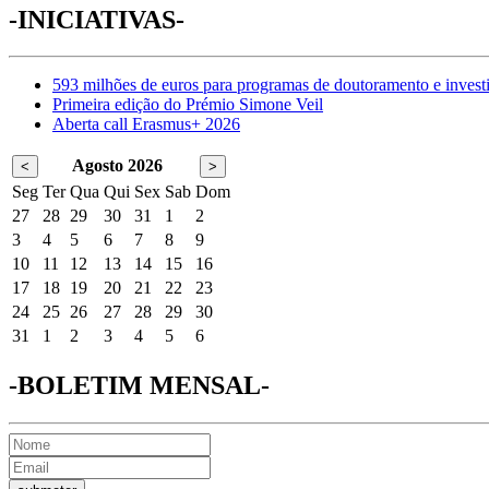
-INICIATIVAS-
593 milhões de euros para programas de doutoramento e invest
Primeira edição do Prémio Simone Veil
Aberta call Erasmus+ 2026
Agosto 2026
<
>
Seg
Ter
Qua
Qui
Sex
Sab
Dom
27
28
29
30
31
1
2
3
4
5
6
7
8
9
10
11
12
13
14
15
16
17
18
19
20
21
22
23
24
25
26
27
28
29
30
31
1
2
3
4
5
6
-BOLETIM MENSAL-