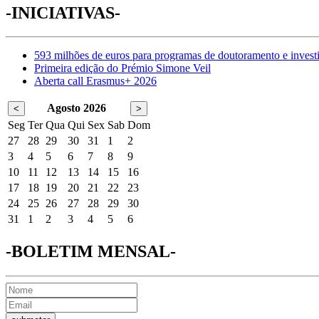
-INICIATIVAS-
593 milhões de euros para programas de doutoramento e invest
Primeira edição do Prémio Simone Veil
Aberta call Erasmus+ 2026
Agosto 2026
<
>
Seg
Ter
Qua
Qui
Sex
Sab
Dom
27
28
29
30
31
1
2
3
4
5
6
7
8
9
10
11
12
13
14
15
16
17
18
19
20
21
22
23
24
25
26
27
28
29
30
31
1
2
3
4
5
6
-BOLETIM MENSAL-