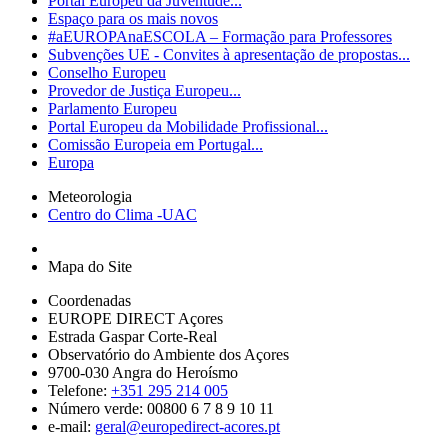
Portal Europeu da Juventude...
Espaço para os mais novos
#aEUROPAnaESCOLA – Formação para Professores
Subvenções UE - Convites à apresentação de propostas...
Conselho Europeu
Provedor de Justiça Europeu...
Parlamento Europeu
Portal Europeu da Mobilidade Profissional...
Comissão Europeia em Portugal...
Europa
Meteorologia
Centro do Clima -UAC
Mapa do Site
Coordenadas
EUROPE DIRECT Açores
Estrada Gaspar Corte-Real
Observatório do Ambiente dos Açores
9700-030 Angra do Heroísmo
Telefone:
+351 295 214 005
Número verde: 00800 6 7 8 9 10 11
e-mail:
geral@europedirect-acores.pt