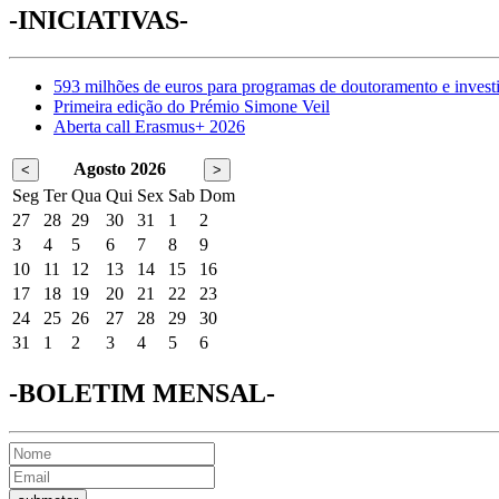
-INICIATIVAS-
593 milhões de euros para programas de doutoramento e invest
Primeira edição do Prémio Simone Veil
Aberta call Erasmus+ 2026
Agosto 2026
<
>
Seg
Ter
Qua
Qui
Sex
Sab
Dom
27
28
29
30
31
1
2
3
4
5
6
7
8
9
10
11
12
13
14
15
16
17
18
19
20
21
22
23
24
25
26
27
28
29
30
31
1
2
3
4
5
6
-BOLETIM MENSAL-