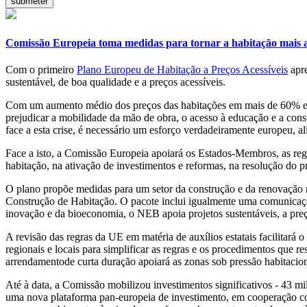
Comissão Europeia toma medidas para tornar a habitação mais a
Com o primeiro
Plano Europeu de Habitação a Preços Acessíveis
apre
sustentável, de boa qualidade e a preços acessíveis.
Com um aumento médio dos preços das habitações em mais de 60% e d
prejudicar a mobilidade da mão de obra, o acesso à educação e a const
face a esta crise, é necessário um esforço verdadeiramente europeu, al
Face a isto, a Comissão Europeia apoiará os Estados-Membros, as regi
habitação, na ativação de investimentos e reformas, na resolução do 
O plano propõe medidas para um setor da construção e da renovação ma
Construção de Habitação. O pacote inclui igualmente uma comunicaç
inovação e da bioeconomia, o NEB apoia projetos sustentáveis, a preç
A revisão das regras da UE em matéria de auxílios estatais facilitará
regionais e locais para simplificar as regras e os procedimentos que r
arrendamento­de curta duração apoiará as zonas sob pressão habitacion
Até à data, a Comissão mobilizou investimentos significativos - 43 
uma nova plataforma pan-europeia de investimento, em cooperação com