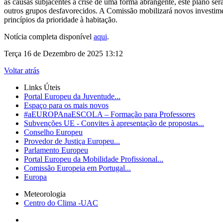
as causas subjacentes à crise de uma forma abrangente, este plano ser
outros grupos desfavorecidos. A Comissão mobilizará novos investime
princípios da prioridade à habitação.
Notícia completa disponível
aqui
.
Terça 16 de Dezembro de 2025 13:12
Voltar atrás
Links Úteis
Portal Europeu da Juventude...
Espaço para os mais novos
#aEUROPAnaESCOLA – Formação para Professores
Subvenções UE - Convites à apresentação de propostas...
Conselho Europeu
Provedor de Justiça Europeu...
Parlamento Europeu
Portal Europeu da Mobilidade Profissional...
Comissão Europeia em Portugal...
Europa
Meteorologia
Centro do Clima -UAC