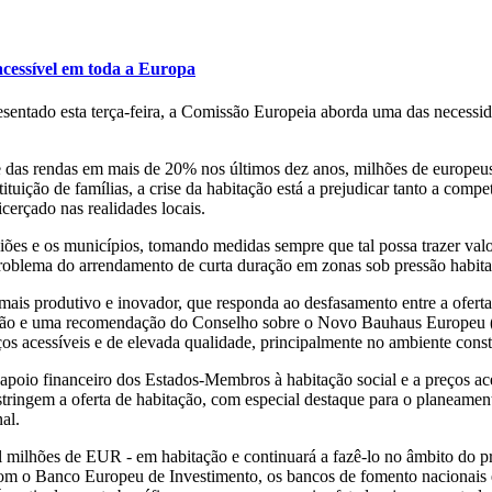
cessível em toda a Europa
sentado esta terça-feira, a Comissão Europeia aborda uma das necessi
as rendas em mais de 20% nos últimos dez anos, milhões de europeus
ituição de famílias, a crise da habitação está a prejudicar tanto a com
icerçado nas realidades locais.
ões e os municípios, tomando medidas sempre que tal possa trazer valo
problema do arrendamento de curta duração em zonas sob pressão habitac
is produtivo e inovador, que responda ao desfasamento entre a oferta 
ão e uma recomendação do Conselho sobre o Novo Bauhaus Europeu (NE
os acessíveis e de elevada qualidade, principalmente no ambiente const
 o apoio financeiro dos Estados-Membros à habitação social e a preços a
estringem a oferta de habitação, com especial destaque para o planeamen
al.
mil milhões de EUR - em habitação e continuará a fazê-lo no âmbito d
 o Banco Europeu de Investimento, os bancos de fomento nacionais e re