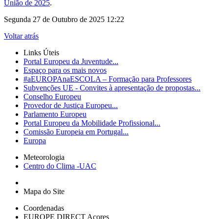
União de 2025
.
Segunda 27 de Outubro de 2025 12:22
Voltar atrás
Links Úteis
Portal Europeu da Juventude...
Espaço para os mais novos
#aEUROPAnaESCOLA – Formação para Professores
Subvenções UE - Convites à apresentação de propostas...
Conselho Europeu
Provedor de Justiça Europeu...
Parlamento Europeu
Portal Europeu da Mobilidade Profissional...
Comissão Europeia em Portugal...
Europa
Meteorologia
Centro do Clima -UAC
Mapa do Site
Coordenadas
EUROPE DIRECT Açores