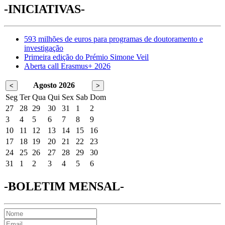
-INICIATIVAS-
593 milhões de euros para programas de doutoramento e
investigação
Primeira edição do Prémio Simone Veil
Aberta call Erasmus+ 2026
Agosto 2026
<
>
Seg
Ter
Qua
Qui
Sex
Sab
Dom
27
28
29
30
31
1
2
3
4
5
6
7
8
9
10
11
12
13
14
15
16
17
18
19
20
21
22
23
24
25
26
27
28
29
30
31
1
2
3
4
5
6
-BOLETIM MENSAL-