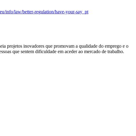
.eu/info/law/better-regulation/have-your-say_pt
eia projetos inovadores que promovam a qualidade do emprego e o
pessoas que sentem dificuldade em aceder ao mercado de trabalho.