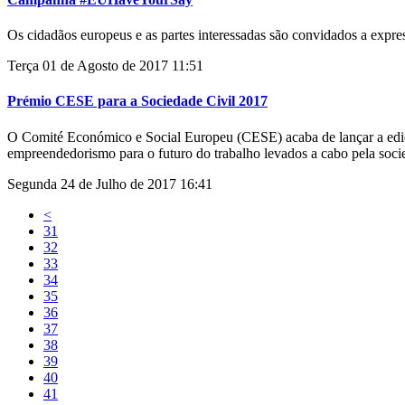
Os cidadãos europeus e as partes interessadas são convidados a expres
Terça 01 de Agosto de 2017 11:51
Prémio CESE para a Sociedade Civil 2017
O Comité Económico e Social Europeu (CESE) acaba de lançar a ediç
empreendedorismo para o futuro do trabalho levados a cabo pela socie
Segunda 24 de Julho de 2017 16:41
<
31
32
33
34
35
36
37
38
39
40
41