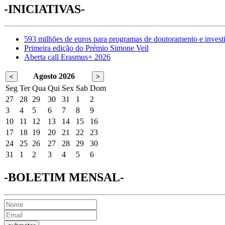
-INICIATIVAS-
593 milhões de euros para programas de doutoramento e invest
Primeira edição do Prémio Simone Veil
Aberta call Erasmus+ 2026
Agosto 2026
<
>
Seg
Ter
Qua
Qui
Sex
Sab
Dom
27
28
29
30
31
1
2
3
4
5
6
7
8
9
10
11
12
13
14
15
16
17
18
19
20
21
22
23
24
25
26
27
28
29
30
31
1
2
3
4
5
6
-BOLETIM MENSAL-