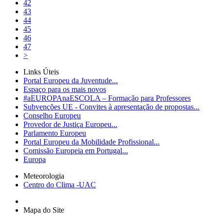
42
43
44
45
46
47
>
Links Úteis
Portal Europeu da Juventude...
Espaço para os mais novos
#aEUROPAnaESCOLA – Formação para Professores
Subvenções UE - Convites à apresentação de propostas...
Conselho Europeu
Provedor de Justiça Europeu...
Parlamento Europeu
Portal Europeu da Mobilidade Profissional...
Comissão Europeia em Portugal...
Europa
Meteorologia
Centro do Clima -UAC
Mapa do Site