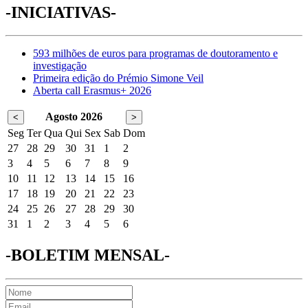
-INICIATIVAS-
593 milhões de euros para programas de doutoramento e
investigação
Primeira edição do Prémio Simone Veil
Aberta call Erasmus+ 2026
Agosto 2026
<
>
Seg
Ter
Qua
Qui
Sex
Sab
Dom
27
28
29
30
31
1
2
3
4
5
6
7
8
9
10
11
12
13
14
15
16
17
18
19
20
21
22
23
24
25
26
27
28
29
30
31
1
2
3
4
5
6
-BOLETIM MENSAL-