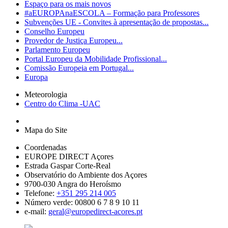
Espaço para os mais novos
#aEUROPAnaESCOLA – Formação para Professores
Subvenções UE - Convites à apresentação de propostas...
Conselho Europeu
Provedor de Justiça Europeu...
Parlamento Europeu
Portal Europeu da Mobilidade Profissional...
Comissão Europeia em Portugal...
Europa
Meteorologia
Centro do Clima -UAC
Mapa do Site
Coordenadas
EUROPE DIRECT Açores
Estrada Gaspar Corte-Real
Observatório do Ambiente dos Açores
9700-030 Angra do Heroísmo
Telefone:
+351 295 214 005
Número verde: 00800 6 7 8 9 10 11
e-mail:
geral@europedirect-acores.pt