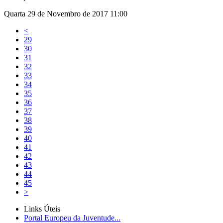
Quarta 29 de Novembro de 2017 11:00
<
29
30
31
32
33
34
35
36
37
38
39
40
41
42
43
44
45
>
Links Úteis
Portal Europeu da Juventude...