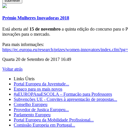
Prémio Mulheres Inovadoras 2018
Está aberta até
15 de novembro
a quinta edição do concurso para o 
inovações para o mercado.
Para mais informações:
https://ec.europa.eu/research/prizes/women-innovators/index.cfm?p
Quarta 20 de Setembro de 2017 16:49
Voltar atrás
Links Úteis
Portal Europeu da Juventude...
Espaço para os mais novos
#aEUROPAnaESCOLA – Formação para Professores
Subvenções UE - Convites à apresentação de propostas...
Conselho Europeu
Provedor de Justiça Europeu...
Parlamento Europeu
Portal Europeu da Mobilidade Profissional...
Comissão Europeia em Portugal...