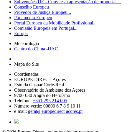
Subvenções UE - Convites à apresentação de propostas...
Conselho Europeu
Provedor de Justiça Europeu...
Parlamento Europeu
Portal Europeu da Mobilidade Profissional...
Comissão Europeia em Portugal...
Europa
Meteorologia
Centro do Clima -UAC
Mapa do Site
Coordenadas
EUROPE DIRECT Açores
Estrada Gaspar Corte-Real
Observatório do Ambiente dos Açores
9700-030 Angra do Heroísmo
Telefone:
+351 295 214 005
Número verde: 00800 6 7 8 9 10 11
e-mail:
geral@europedirect-acores.pt
© 2026 Europe Direct - todos os direitos reservados.