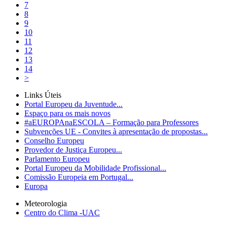
7
8
9
10
11
12
13
14
>
Links Úteis
Portal Europeu da Juventude...
Espaço para os mais novos
#aEUROPAnaESCOLA – Formação para Professores
Subvenções UE - Convites à apresentação de propostas...
Conselho Europeu
Provedor de Justiça Europeu...
Parlamento Europeu
Portal Europeu da Mobilidade Profissional...
Comissão Europeia em Portugal...
Europa
Meteorologia
Centro do Clima -UAC