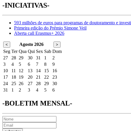
-INICIATIVAS-
593 milhões de euros para programas de doutoramento e invest
Primeira edição do Prémio Simone Veil
Aberta call Erasmus+ 2026
Agosto 2026
<
>
Seg
Ter
Qua
Qui
Sex
Sab
Dom
27
28
29
30
31
1
2
3
4
5
6
7
8
9
10
11
12
13
14
15
16
17
18
19
20
21
22
23
24
25
26
27
28
29
30
31
1
2
3
4
5
6
-BOLETIM MENSAL-