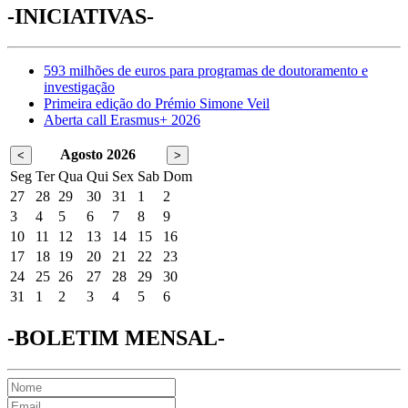
-INICIATIVAS-
593 milhões de euros para programas de doutoramento e
investigação
Primeira edição do Prémio Simone Veil
Aberta call Erasmus+ 2026
Agosto 2026
<
>
Seg
Ter
Qua
Qui
Sex
Sab
Dom
27
28
29
30
31
1
2
3
4
5
6
7
8
9
10
11
12
13
14
15
16
17
18
19
20
21
22
23
24
25
26
27
28
29
30
31
1
2
3
4
5
6
-BOLETIM MENSAL-