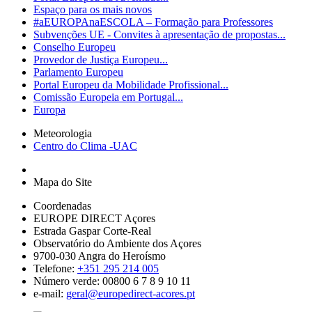
Espaço para os mais novos
#aEUROPAnaESCOLA – Formação para Professores
Subvenções UE - Convites à apresentação de propostas...
Conselho Europeu
Provedor de Justiça Europeu...
Parlamento Europeu
Portal Europeu da Mobilidade Profissional...
Comissão Europeia em Portugal...
Europa
Meteorologia
Centro do Clima -UAC
Mapa do Site
Coordenadas
EUROPE DIRECT Açores
Estrada Gaspar Corte-Real
Observatório do Ambiente dos Açores
9700-030 Angra do Heroísmo
Telefone:
+351 295 214 005
Número verde: 00800 6 7 8 9 10 11
e-mail:
geral@europedirect-acores.pt