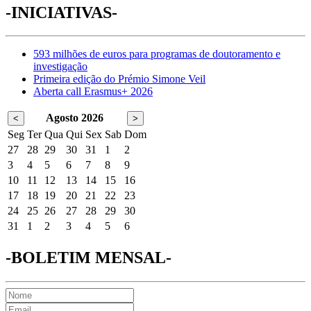
-INICIATIVAS-
593 milhões de euros para programas de doutoramento e
investigação
Primeira edição do Prémio Simone Veil
Aberta call Erasmus+ 2026
Agosto 2026
<
>
Seg
Ter
Qua
Qui
Sex
Sab
Dom
27
28
29
30
31
1
2
3
4
5
6
7
8
9
10
11
12
13
14
15
16
17
18
19
20
21
22
23
24
25
26
27
28
29
30
31
1
2
3
4
5
6
-BOLETIM MENSAL-