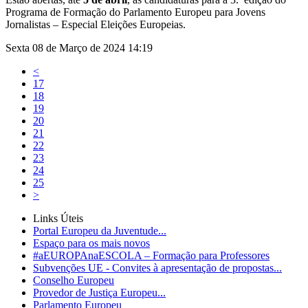
Programa de Formação do Parlamento Europeu para Jovens
Jornalistas – Especial Eleições Europeias.
Sexta 08 de Março de 2024 14:19
<
17
18
19
20
21
22
23
24
25
>
Links Úteis
Portal Europeu da Juventude...
Espaço para os mais novos
#aEUROPAnaESCOLA – Formação para Professores
Subvenções UE - Convites à apresentação de propostas...
Conselho Europeu
Provedor de Justiça Europeu...
Parlamento Europeu