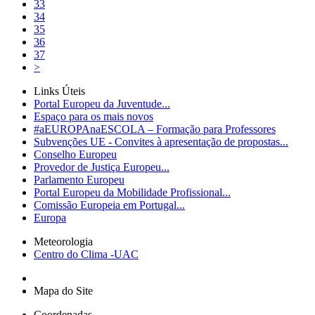
33
34
35
36
37
>
Links Úteis
Portal Europeu da Juventude...
Espaço para os mais novos
#aEUROPAnaESCOLA – Formação para Professores
Subvenções UE - Convites à apresentação de propostas...
Conselho Europeu
Provedor de Justiça Europeu...
Parlamento Europeu
Portal Europeu da Mobilidade Profissional...
Comissão Europeia em Portugal...
Europa
Meteorologia
Centro do Clima -UAC
Mapa do Site
Coordenadas