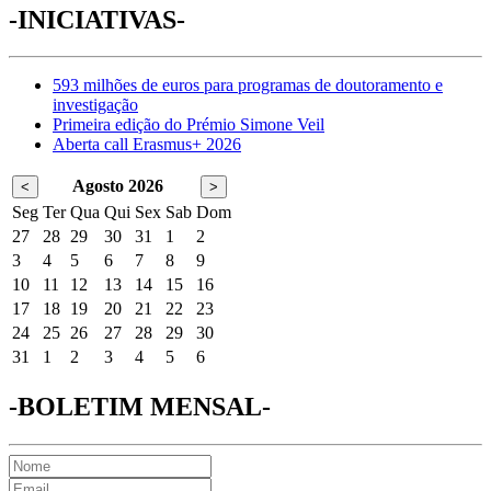
-INICIATIVAS-
593 milhões de euros para programas de doutoramento e
investigação
Primeira edição do Prémio Simone Veil
Aberta call Erasmus+ 2026
Agosto 2026
<
>
Seg
Ter
Qua
Qui
Sex
Sab
Dom
27
28
29
30
31
1
2
3
4
5
6
7
8
9
10
11
12
13
14
15
16
17
18
19
20
21
22
23
24
25
26
27
28
29
30
31
1
2
3
4
5
6
-BOLETIM MENSAL-