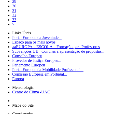
29
30
31
32
33
>
Links Úteis
Portal Europeu da Juventude...
Espaço para os mais novos
#aEUROPAnaESCOLA – Formação para Professores
Subvenções UE - Convites à apresentação de propostas...
Conselho Europeu
Provedor de Justiça Europeu...
Parlamento Europeu
Portal Europeu da Mobilidade Profissional...
Comissão Europeia em Portugal...
Europa
Meteorologia
Centro do Clima -UAC
Mapa do Site
Coordenadas