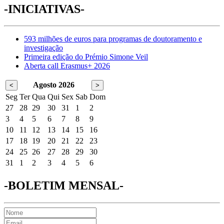
-INICIATIVAS-
593 milhões de euros para programas de doutoramento e
investigação
Primeira edição do Prémio Simone Veil
Aberta call Erasmus+ 2026
Agosto 2026
<
>
Seg
Ter
Qua
Qui
Sex
Sab
Dom
27
28
29
30
31
1
2
3
4
5
6
7
8
9
10
11
12
13
14
15
16
17
18
19
20
21
22
23
24
25
26
27
28
29
30
31
1
2
3
4
5
6
-BOLETIM MENSAL-