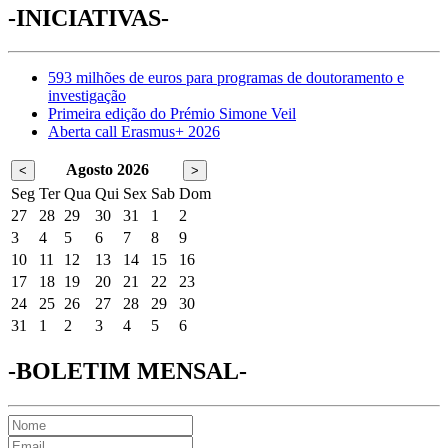
-INICIATIVAS-
593 milhões de euros para programas de doutoramento e
investigação
Primeira edição do Prémio Simone Veil
Aberta call Erasmus+ 2026
Agosto 2026
<
>
Seg
Ter
Qua
Qui
Sex
Sab
Dom
27
28
29
30
31
1
2
3
4
5
6
7
8
9
10
11
12
13
14
15
16
17
18
19
20
21
22
23
24
25
26
27
28
29
30
31
1
2
3
4
5
6
-BOLETIM MENSAL-