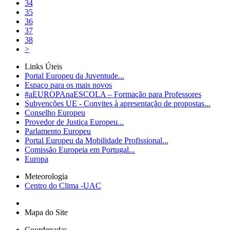
34
35
36
37
38
>
Links Úteis
Portal Europeu da Juventude...
Espaço para os mais novos
#aEUROPAnaESCOLA – Formação para Professores
Subvenções UE - Convites à apresentação de propostas...
Conselho Europeu
Provedor de Justiça Europeu...
Parlamento Europeu
Portal Europeu da Mobilidade Profissional...
Comissão Europeia em Portugal...
Europa
Meteorologia
Centro do Clima -UAC
Mapa do Site
Coordenadas