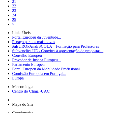
21
22
23
24
25
>
Links Úteis
Portal Europeu da Juventude...
Espaço para os mais novos
#aEUROPAnaESCOLA – Formação para Professores
Subvenções UE - Convites à apresentação de propostas...
Conselho Europeu
Provedor de Justiça Europeu...
Parlamento Europeu
Portal Europeu da Mobilidade Profissional...
Comissão Europeia em Portugal...
Europa
Meteorologia
Centro do Clima -UAC
Mapa do Site
Coordenadas