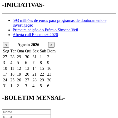
-INICIATIVAS-
593 milhões de euros para programas de doutoramento e
investigação
Primeira edição do Prémio Simone Veil
Aberta call Erasmus+ 2026
Agosto 2026
<
>
Seg
Ter
Qua
Qui
Sex
Sab
Dom
27
28
29
30
31
1
2
3
4
5
6
7
8
9
10
11
12
13
14
15
16
17
18
19
20
21
22
23
24
25
26
27
28
29
30
31
1
2
3
4
5
6
-BOLETIM MENSAL-