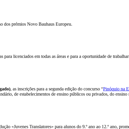
e ano dos prémios Novo Bauhaus Europeu.
as para licenciados em todas as áreas e para a oportunidade de trabalha
ogado)
, as inscrições para a segunda edição do concurso “
Pinóquio na E
undário, de estabelecimentos de ensino públicos ou privados, do ensino r
adução «Juvenes Translatores» para alunos do 9.º ano ao 12.º ano, pro