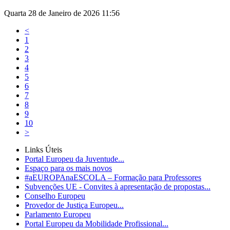
Quarta 28 de Janeiro de 2026 11:56
<
1
2
3
4
5
6
7
8
9
10
>
Links Úteis
Portal Europeu da Juventude...
Espaço para os mais novos
#aEUROPAnaESCOLA – Formação para Professores
Subvenções UE - Convites à apresentação de propostas...
Conselho Europeu
Provedor de Justiça Europeu...
Parlamento Europeu
Portal Europeu da Mobilidade Profissional...