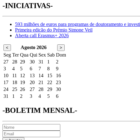
-INICIATIVAS-
593 milhões de euros para programas de doutoramento e invest
Primeira edição do Prémio Simone Veil
Aberta call Erasmus+ 2026
Agosto 2026
<
>
Seg
Ter
Qua
Qui
Sex
Sab
Dom
27
28
29
30
31
1
2
3
4
5
6
7
8
9
10
11
12
13
14
15
16
17
18
19
20
21
22
23
24
25
26
27
28
29
30
31
1
2
3
4
5
6
-BOLETIM MENSAL-