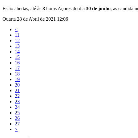
Estão abertas, até às 8 horas Açores do dia
30 de junho
, as
candidatu
Quarta 28 de Abril de 2021 12:06
<
11
12
13
14
15
16
17
18
19
20
21
22
23
24
25
26
27
>