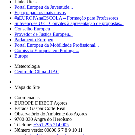
Links Úteis
Portal Europeu da Juventude...
Espaço para os mais novos
#aEUROPAnaESCOLA – Formação para Professores
Subvenções UE - Convites à apresentação de propostas...
Conselho Europeu
Provedor de Justiça Europeu...
Parlamento Europeu
Portal Europeu da Mobilidade Profissional...
Comissão Europeia em Portugal...
Europa
Meteorologia
Centro do Clima -UAC
Mapa do Site
Coordenadas
EUROPE DIRECT Açores
Estrada Gaspar Corte-Real
Observatório do Ambiente dos Açores
9700-030 Angra do Heroísmo
Telefone:
+351 295 214 005
Número verde: 00800 6 7 8 9 10 11