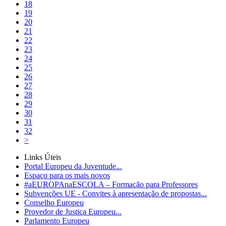
18
19
20
21
22
23
24
25
26
27
28
29
30
31
32
>
Links Úteis
Portal Europeu da Juventude...
Espaço para os mais novos
#aEUROPAnaESCOLA – Formação para Professores
Subvenções UE - Convites à apresentação de propostas...
Conselho Europeu
Provedor de Justiça Europeu...
Parlamento Europeu