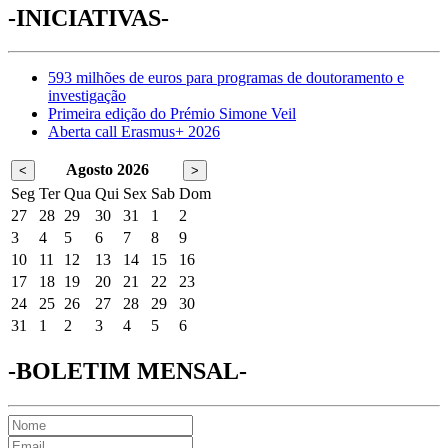
-INICIATIVAS-
593 milhões de euros para programas de doutoramento e
investigação
Primeira edição do Prémio Simone Veil
Aberta call Erasmus+ 2026
Agosto 2026
<
>
Seg
Ter
Qua
Qui
Sex
Sab
Dom
27
28
29
30
31
1
2
3
4
5
6
7
8
9
10
11
12
13
14
15
16
17
18
19
20
21
22
23
24
25
26
27
28
29
30
31
1
2
3
4
5
6
-BOLETIM MENSAL-