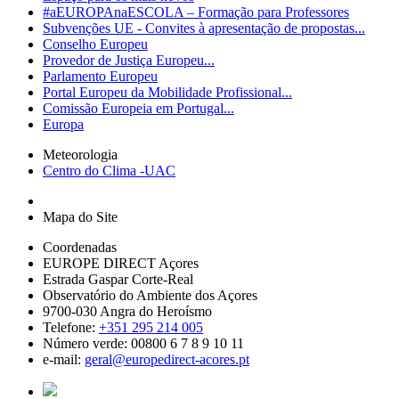
#aEUROPAnaESCOLA – Formação para Professores
Subvenções UE - Convites à apresentação de propostas...
Conselho Europeu
Provedor de Justiça Europeu...
Parlamento Europeu
Portal Europeu da Mobilidade Profissional...
Comissão Europeia em Portugal...
Europa
Meteorologia
Centro do Clima -UAC
Mapa do Site
Coordenadas
EUROPE DIRECT Açores
Estrada Gaspar Corte-Real
Observatório do Ambiente dos Açores
9700-030 Angra do Heroísmo
Telefone:
+351 295 214 005
Número verde: 00800 6 7 8 9 10 11
e-mail:
geral@europedirect-acores.pt