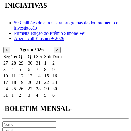
-INICIATIVAS-
593 milhões de euros para programas de doutoramento e
investigação
Primeira edição do Prémio Simone Veil
Aberta call Erasmus+ 2026
Agosto 2026
<
>
Seg
Ter
Qua
Qui
Sex
Sab
Dom
27
28
29
30
31
1
2
3
4
5
6
7
8
9
10
11
12
13
14
15
16
17
18
19
20
21
22
23
24
25
26
27
28
29
30
31
1
2
3
4
5
6
-BOLETIM MENSAL-