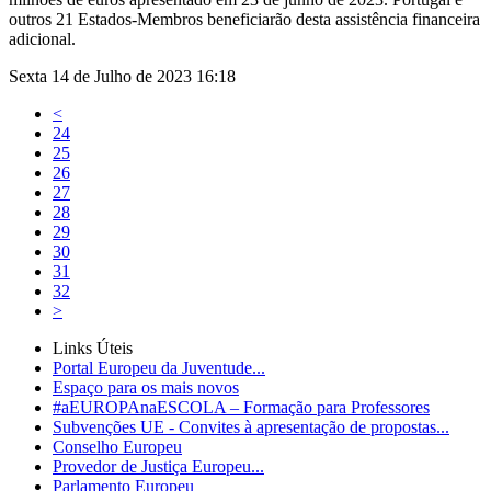
outros 21 Estados-Membros beneficiarão desta assistência financeira
adicional.
Sexta 14 de Julho de 2023 16:18
<
24
25
26
27
28
29
30
31
32
>
Links Úteis
Portal Europeu da Juventude...
Espaço para os mais novos
#aEUROPAnaESCOLA – Formação para Professores
Subvenções UE - Convites à apresentação de propostas...
Conselho Europeu
Provedor de Justiça Europeu...
Parlamento Europeu