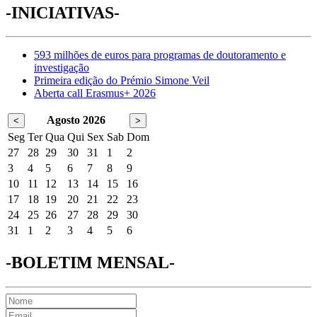
-INICIATIVAS-
593 milhões de euros para programas de doutoramento e
investigação
Primeira edição do Prémio Simone Veil
Aberta call Erasmus+ 2026
Agosto 2026
<
>
Seg
Ter
Qua
Qui
Sex
Sab
Dom
27
28
29
30
31
1
2
3
4
5
6
7
8
9
10
11
12
13
14
15
16
17
18
19
20
21
22
23
24
25
26
27
28
29
30
31
1
2
3
4
5
6
-BOLETIM MENSAL-