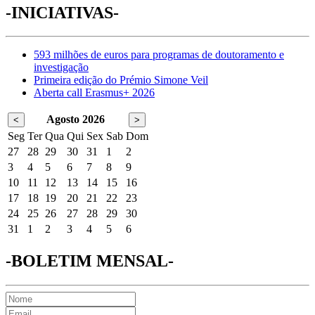
-INICIATIVAS-
593 milhões de euros para programas de doutoramento e
investigação
Primeira edição do Prémio Simone Veil
Aberta call Erasmus+ 2026
Agosto 2026
<
>
Seg
Ter
Qua
Qui
Sex
Sab
Dom
27
28
29
30
31
1
2
3
4
5
6
7
8
9
10
11
12
13
14
15
16
17
18
19
20
21
22
23
24
25
26
27
28
29
30
31
1
2
3
4
5
6
-BOLETIM MENSAL-