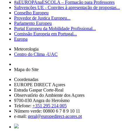
#aEUROPAnaESCOLA – Formação para Professores
Subvenções UE - Convites à apresentação de propostas...
Conselho Europeu
Provedor de Justiça Europeu...
Parlamento Europeu
Portal Europeu da Mobilidade Profissional...
Comissão Europeia em Portugal...
Europa
Meteorologia
Centro do Clima -UAC
Mapa do Site
Coordenadas
EUROPE DIRECT Açores
Estrada Gaspar Corte-Real
Observatório do Ambiente dos Açores
9700-030 Angra do Heroísmo
Telefone:
+351 295 214 005
Número verde: 00800 6 7 8 9 10 11
e-mail:
geral@europedirect-acores.pt