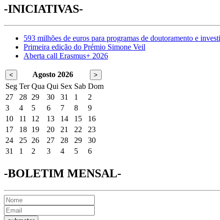
-INICIATIVAS-
593 milhões de euros para programas de doutoramento e invest
Primeira edição do Prémio Simone Veil
Aberta call Erasmus+ 2026
Agosto 2026
<
>
Seg
Ter
Qua
Qui
Sex
Sab
Dom
27
28
29
30
31
1
2
3
4
5
6
7
8
9
10
11
12
13
14
15
16
17
18
19
20
21
22
23
24
25
26
27
28
29
30
31
1
2
3
4
5
6
-BOLETIM MENSAL-