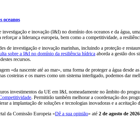
os oceanos
de investigação e inovação (I&I) no domínio dos oceanos e da água, um
sa reforçar a liderança europeia, bem como a competitividade, a resiliên
des de investigação e inovação marinhas, incluindo a proteção e restau
ulta sobre a I&I no domínio da resiliência hídrica
aborda a gestão dos si
destes recursos.
agem «da nascente até ao mar», uma forma de proteger a água desde as
 zonas costeiras e os mares como um sistema interligado, podemos dar m
s futuros investimentos da UE em I&I, nomeadamente no âmbito do prog
Competitividade
. Permitirão também melhorar a coordenação dos program
erar a implantação de soluções e tecnologias inovadoras e a aceitação 
ortal da Comissão Europeia «
Dê a sua opinião
» até
2 de agosto de 2026