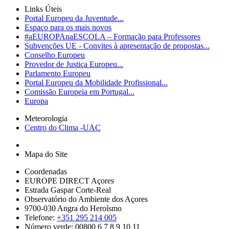
Links Úteis
Portal Europeu da Juventude...
Espaço para os mais novos
#aEUROPAnaESCOLA – Formação para Professores
Subvenções UE - Convites à apresentação de propostas...
Conselho Europeu
Provedor de Justiça Europeu...
Parlamento Europeu
Portal Europeu da Mobilidade Profissional...
Comissão Europeia em Portugal...
Europa
Meteorologia
Centro do Clima -UAC
Mapa do Site
Coordenadas
EUROPE DIRECT Açores
Estrada Gaspar Corte-Real
Observatório do Ambiente dos Açores
9700-030 Angra do Heroísmo
Telefone:
+351 295 214 005
Número verde: 00800 6 7 8 9 10 11