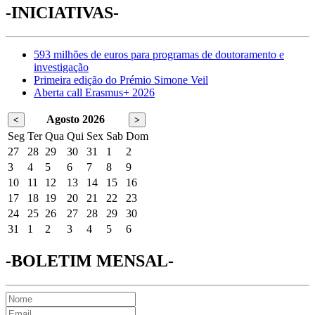
-INICIATIVAS-
593 milhões de euros para programas de doutoramento e
investigação
Primeira edição do Prémio Simone Veil
Aberta call Erasmus+ 2026
Agosto 2026
<
>
Seg
Ter
Qua
Qui
Sex
Sab
Dom
27
28
29
30
31
1
2
3
4
5
6
7
8
9
10
11
12
13
14
15
16
17
18
19
20
21
22
23
24
25
26
27
28
29
30
31
1
2
3
4
5
6
-BOLETIM MENSAL-