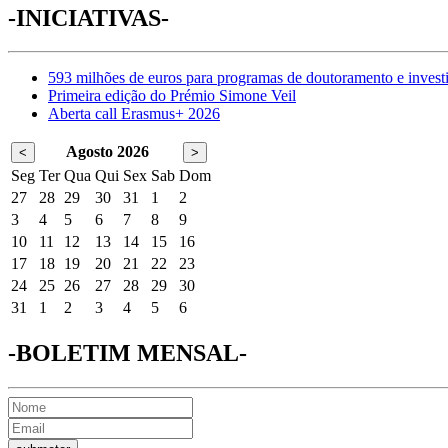
-INICIATIVAS-
593 milhões de euros para programas de doutoramento e invest
Primeira edição do Prémio Simone Veil
Aberta call Erasmus+ 2026
Agosto 2026
<
>
Seg
Ter
Qua
Qui
Sex
Sab
Dom
27
28
29
30
31
1
2
3
4
5
6
7
8
9
10
11
12
13
14
15
16
17
18
19
20
21
22
23
24
25
26
27
28
29
30
31
1
2
3
4
5
6
-BOLETIM MENSAL-