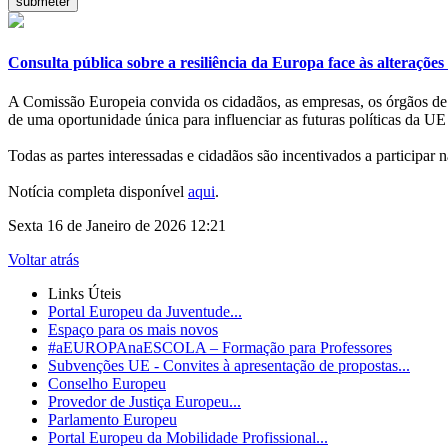
Consulta pública sobre a resiliência da Europa face às alterações 
A Comissão Europeia convida os cidadãos, as empresas, os órgãos de po
de uma oportunidade única para influenciar as futuras políticas da UE
Todas as partes interessadas e cidadãos são incentivados a participar 
Notícia completa disponível
aqui
.
Sexta 16 de Janeiro de 2026 12:21
Voltar atrás
Links Úteis
Portal Europeu da Juventude...
Espaço para os mais novos
#aEUROPAnaESCOLA – Formação para Professores
Subvenções UE - Convites à apresentação de propostas...
Conselho Europeu
Provedor de Justiça Europeu...
Parlamento Europeu
Portal Europeu da Mobilidade Profissional...