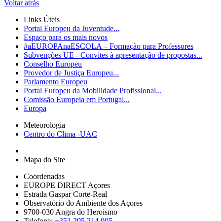
Voltar atrás
Links Úteis
Portal Europeu da Juventude...
Espaço para os mais novos
#aEUROPAnaESCOLA – Formação para Professores
Subvenções UE - Convites à apresentação de propostas...
Conselho Europeu
Provedor de Justiça Europeu...
Parlamento Europeu
Portal Europeu da Mobilidade Profissional...
Comissão Europeia em Portugal...
Europa
Meteorologia
Centro do Clima -UAC
Mapa do Site
Coordenadas
EUROPE DIRECT Açores
Estrada Gaspar Corte-Real
Observatório do Ambiente dos Açores
9700-030 Angra do Heroísmo
Telefone:
+351 295 214 005