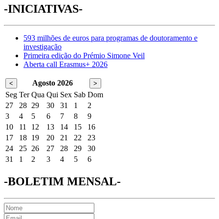
-INICIATIVAS-
593 milhões de euros para programas de doutoramento e
investigação
Primeira edição do Prémio Simone Veil
Aberta call Erasmus+ 2026
Agosto 2026
<
>
Seg
Ter
Qua
Qui
Sex
Sab
Dom
27
28
29
30
31
1
2
3
4
5
6
7
8
9
10
11
12
13
14
15
16
17
18
19
20
21
22
23
24
25
26
27
28
29
30
31
1
2
3
4
5
6
-BOLETIM MENSAL-