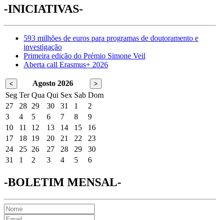
-INICIATIVAS-
593 milhões de euros para programas de doutoramento e
investigação
Primeira edição do Prémio Simone Veil
Aberta call Erasmus+ 2026
Agosto 2026
<
>
Seg
Ter
Qua
Qui
Sex
Sab
Dom
27
28
29
30
31
1
2
3
4
5
6
7
8
9
10
11
12
13
14
15
16
17
18
19
20
21
22
23
24
25
26
27
28
29
30
31
1
2
3
4
5
6
-BOLETIM MENSAL-