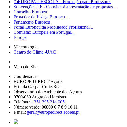
#aEUROPAnaESCOLA – Formação para Professores
Subvenções UE - Convites à apresentação de propostas...
Conselho Europeu
Provedor de Justiça Europeu...
Parlamento Europeu
Portal Europeu da Mobilidade Profissional...
Comissão Europeia em Portugal...
Europa
Meteorologia
Centro do Clima -UAC
Mapa do Site
Coordenadas
EUROPE DIRECT Açores
Estrada Gaspar Corte-Real
Observatório do Ambiente dos Açores
9700-030 Angra do Heroísmo
Telefone:
+351 295 214 005
Número verde: 00800 6 7 8 9 10 11
e-mail:
geral@europedirect-acores.pt