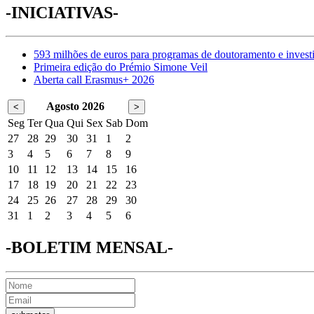
-INICIATIVAS-
593 milhões de euros para programas de doutoramento e invest
Primeira edição do Prémio Simone Veil
Aberta call Erasmus+ 2026
Agosto 2026
<
>
Seg
Ter
Qua
Qui
Sex
Sab
Dom
27
28
29
30
31
1
2
3
4
5
6
7
8
9
10
11
12
13
14
15
16
17
18
19
20
21
22
23
24
25
26
27
28
29
30
31
1
2
3
4
5
6
-BOLETIM MENSAL-