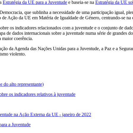
da
Estratégia da UE para a Juventude
e baseia-se na
Estratégia da UE so
mocracia, que sublinha a necessidade de uma participação igual, plena
ano de Ação da UE em Matéria de Igualdade de Género, centrando-se na c
bre os indicadores relacionados com a juventude e o conjunto de da
a de dados internacionais sobre a juventude numa série de grandes do
ma maior coerência.
ução da Agenda das Nações Unidas para a Juventude, a Paz e a Seguran
mismo violento.
 do alto representante)
re os indicadores relativos à juventude
ventude na Ação Externa da UE ‑ janeiro de 2022
para a Juventude