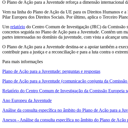
O Plano de Ação para a Juventude reforça a dimensão internacional 
Vem na linha do Plano de Ação da UE para os Direitos Humanos e a De
Pilar Europeu dos Direitos Sociais. Por último, aplica o Terceiro Pl
Um
relatório
do Centro Comum de Investigação (JRC) da Comissão so
concretos seguida no Plano de Ação para a Juventude. Contém um map
partes interessadas no domínio da juventude, com vista a alcançar u
O Plano de Ação para a Juventude destina-se a apoiar também a exec
contribuir para a justiça e a reconciliação e para a luta contra o extre
Para mais informações
Plano de Ação para a Juventude: perguntas e respostas
Plano de Ação para a Juventude (comunicação conjunta da Comissão e
Relatório do Centro Comum de Investigação da Comissão Europeia sob
Ano Europeu da Juventude
Análise da consulta específica no âmbito do Plano de Ação para a Ju
Anexos ‑ Análise da consulta específica no âmbito do Plano de Ação 