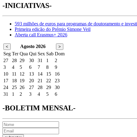
-INICIATIVAS-
593 milhões de euros para programas de doutoramento e invest
Primeira edição do Prémio Simone Veil
Aberta call Erasmus+ 2026
Agosto 2026
<
>
Seg
Ter
Qua
Qui
Sex
Sab
Dom
27
28
29
30
31
1
2
3
4
5
6
7
8
9
10
11
12
13
14
15
16
17
18
19
20
21
22
23
24
25
26
27
28
29
30
31
1
2
3
4
5
6
-BOLETIM MENSAL-