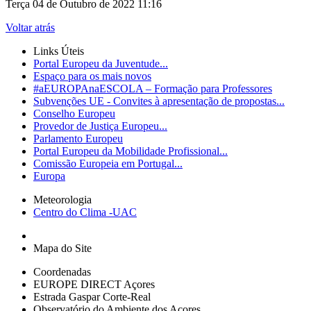
Terça 04 de Outubro de 2022 11:16
Voltar atrás
Links Úteis
Portal Europeu da Juventude...
Espaço para os mais novos
#aEUROPAnaESCOLA – Formação para Professores
Subvenções UE - Convites à apresentação de propostas...
Conselho Europeu
Provedor de Justiça Europeu...
Parlamento Europeu
Portal Europeu da Mobilidade Profissional...
Comissão Europeia em Portugal...
Europa
Meteorologia
Centro do Clima -UAC
Mapa do Site
Coordenadas
EUROPE DIRECT Açores
Estrada Gaspar Corte-Real
Observatório do Ambiente dos Açores