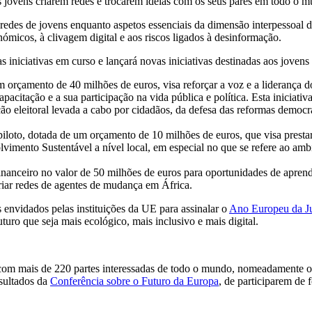
s jovens criarem redes e trocarem ideias com os seus pares em todo o 
redes de jovens enquanto aspetos essenciais da dimensão interpessoal d
nómicos, à clivagem digital e aos riscos ligados à desinformação.
 iniciativas em curso e lançará novas iniciativas destinadas aos jove
orçamento de 40 milhões de euros, visa reforçar a voz e a liderança do
pacitação e a sua participação na vida pública e política. Esta iniciati
ação eleitoral levada a cabo por cidadãos, da defesa das reformas democr
oto, dotada de um orçamento de 10 milhões de euros, que visa prestar a
vimento Sustentável a nível local, em especial no que se refere ao ambie
nanceiro no valor de 50 milhões de euros para oportunidades de aprend
riar redes de agentes de mudança em África.
envidados pelas instituições da UE para assinalar o
Ano Europeu da J
uro que seja mais ecológico, mais inclusivo e mais digital.
com mais de 220 partes interessadas de todo o mundo, nomeadamente org
esultados da
Conferência sobre o Futuro da Europa
, de participarem de 