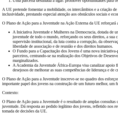
Uma parceria destinada a ligar: promover oportunidades para o
A UE pretende fomentar a mobilidade, os intercâmbios e a criação de 
inclusividade, prestando especial atenção aos obstáculos sociais e eco
O Plano de Ação para a Juventude na Ação Externa da UE reforçará as
A Iniciativa Juventude e Mulheres na Democracia, dotada de um 
juventude de todo o mundo, reforçando os seus direitos, a sua ca
supervisão institucional, da luta contra a corrupção, da observ
liberdade de associação e de reunião e dos direitos humanos.
O Fundo para a Capacitação dos Jovens é uma nova iniciativa-pil
parceiros, centrando-se na realização dos Objetivos de Desenvol
marginalizados.
A Academia da Juventude África-Europa visa canalizar apoio fi
desejosos de melhorar as suas competências de liderança e de c
O Plano de Ação para a Juventude inscreve-se no quadro dos esforços 
importante papel dos jovens na construção de um futuro melhor, um fut
Contexto:
O Plano de Ação para a Juventude é o resultado de amplas consultas 
juventude. Dá resposta ao pedido legítimo dos jovens, refletido nos r
tomada de decisões da UE.