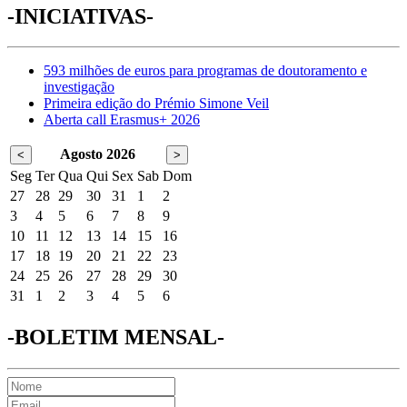
-INICIATIVAS-
593 milhões de euros para programas de doutoramento e
investigação
Primeira edição do Prémio Simone Veil
Aberta call Erasmus+ 2026
Agosto 2026
<
>
Seg
Ter
Qua
Qui
Sex
Sab
Dom
27
28
29
30
31
1
2
3
4
5
6
7
8
9
10
11
12
13
14
15
16
17
18
19
20
21
22
23
24
25
26
27
28
29
30
31
1
2
3
4
5
6
-BOLETIM MENSAL-