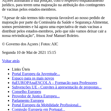
Açores afirmaram a sua posição, com o respetivo enquadramento
jurídico, para terem uma majoração na atribuição dos contingentes
de vacinas pelos estados-membros.
“Apesar de não termos tido resposta favorável ao nosso pedido de
majoração por parte da Comissária da Saúde e Segurança Alimentar,
somos persistentes e há agora uma espectativa de mais vacinas a
distribuir pelos estados-membros, pelo que não vamos deixar cair a
nossa reivindicação”, frisou José Manuel Boleiro.
© Governo dos Açores | Fotos: AIC
Segunda 10 de Mai de 2021 15:15
Voltar atrás
Links Úteis
Portal Europeu da Juventude...
Espaço para os mais novos
#aEUROPAnaESCOLA – Formação para Professores
Subvenções UE - Convites à apresentação de propostas...
Conselho Europeu
Provedor de Justiça Europeu...
Parlamento Europeu
Portal Europeu da Mobilidade Profissional...
Comissão Europeia em Portugal...