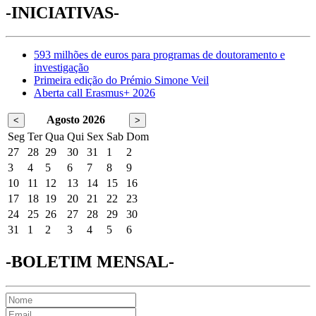
-INICIATIVAS-
593 milhões de euros para programas de doutoramento e
investigação
Primeira edição do Prémio Simone Veil
Aberta call Erasmus+ 2026
Agosto 2026
<
>
Seg
Ter
Qua
Qui
Sex
Sab
Dom
27
28
29
30
31
1
2
3
4
5
6
7
8
9
10
11
12
13
14
15
16
17
18
19
20
21
22
23
24
25
26
27
28
29
30
31
1
2
3
4
5
6
-BOLETIM MENSAL-