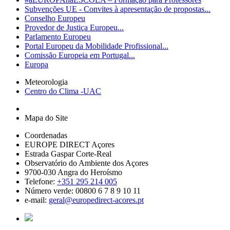
Subvenções UE - Convites à apresentação de propostas...
Conselho Europeu
Provedor de Justiça Europeu...
Parlamento Europeu
Portal Europeu da Mobilidade Profissional...
Comissão Europeia em Portugal...
Europa
Meteorologia
Centro do Clima -UAC
Mapa do Site
Coordenadas
EUROPE DIRECT Açores
Estrada Gaspar Corte-Real
Observatório do Ambiente dos Açores
9700-030 Angra do Heroísmo
Telefone:
+351 295 214 005
Número verde: 00800 6 7 8 9 10 11
e-mail:
geral@europedirect-acores.pt