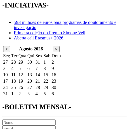
-INICIATIVAS-
593 milhões de euros para programas de doutoramento e
investigação
Primeira edição do Prémio Simone Veil
Aberta call Erasmus+ 2026
Agosto 2026
<
>
Seg
Ter
Qua
Qui
Sex
Sab
Dom
27
28
29
30
31
1
2
3
4
5
6
7
8
9
10
11
12
13
14
15
16
17
18
19
20
21
22
23
24
25
26
27
28
29
30
31
1
2
3
4
5
6
-BOLETIM MENSAL-