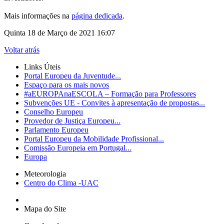
Mais informações na
página dedicada
.
Quinta 18 de Março de 2021 16:07
Voltar atrás
Links Úteis
Portal Europeu da Juventude...
Espaço para os mais novos
#aEUROPAnaESCOLA – Formação para Professores
Subvenções UE - Convites à apresentação de propostas...
Conselho Europeu
Provedor de Justiça Europeu...
Parlamento Europeu
Portal Europeu da Mobilidade Profissional...
Comissão Europeia em Portugal...
Europa
Meteorologia
Centro do Clima -UAC
Mapa do Site