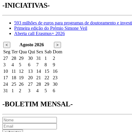
-INICIATIVAS-
593 milhões de euros para programas de doutoramento e invest
Primeira edição do Prémio Simone Veil
Aberta call Erasmus+ 2026
Agosto 2026
<
>
Seg
Ter
Qua
Qui
Sex
Sab
Dom
27
28
29
30
31
1
2
3
4
5
6
7
8
9
10
11
12
13
14
15
16
17
18
19
20
21
22
23
24
25
26
27
28
29
30
31
1
2
3
4
5
6
-BOLETIM MENSAL-