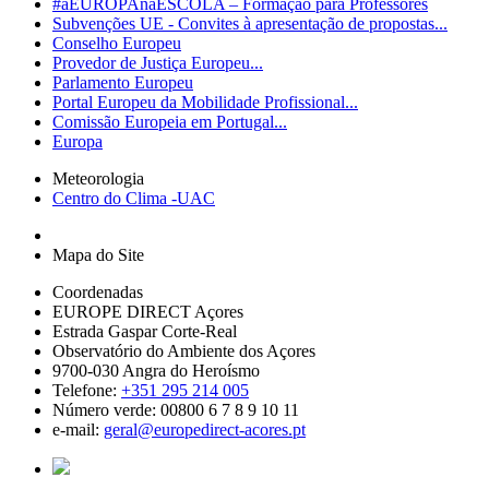
#aEUROPAnaESCOLA – Formação para Professores
Subvenções UE - Convites à apresentação de propostas...
Conselho Europeu
Provedor de Justiça Europeu...
Parlamento Europeu
Portal Europeu da Mobilidade Profissional...
Comissão Europeia em Portugal...
Europa
Meteorologia
Centro do Clima -UAC
Mapa do Site
Coordenadas
EUROPE DIRECT Açores
Estrada Gaspar Corte-Real
Observatório do Ambiente dos Açores
9700-030 Angra do Heroísmo
Telefone:
+351 295 214 005
Número verde: 00800 6 7 8 9 10 11
e-mail:
geral@europedirect-acores.pt