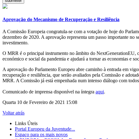
Aprovação do Mecanismo de Recuperação e Resiliência
A Comissão Europeia congratula-se com a votação de hoje do Parla
dezembro de 2020. A aprovação representa um passo importante no se
investimento.
O MRR é o principal instrumento no âmbito do NextGenerationEU, o 
económico e social da pandemia e ajudará a tornar as economias e soci
A aprovação do Parlamento Europeu abre caminho à entrada em vigor
recuperação e resiliência, que serão avaliados pela Comissão e adotad
MRR. A Comissão já está empenhada num intenso diálogo com todos 
Comunicado de imprensa disponível na íntegra
aqui
.
Quarta 10 de Fevereiro de 2021 15:08
Voltar atrás
Links Úteis
Portal Europeu da Juventude...
Espaço para os mais novos