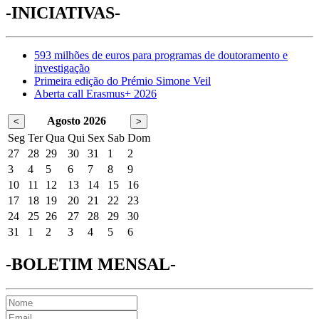
-INICIATIVAS-
593 milhões de euros para programas de doutoramento e
investigação
Primeira edição do Prémio Simone Veil
Aberta call Erasmus+ 2026
Agosto 2026
<
>
Seg
Ter
Qua
Qui
Sex
Sab
Dom
27
28
29
30
31
1
2
3
4
5
6
7
8
9
10
11
12
13
14
15
16
17
18
19
20
21
22
23
24
25
26
27
28
29
30
31
1
2
3
4
5
6
-BOLETIM MENSAL-