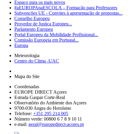
Espaço para os mais novos
#aEUROPAnaESCOLA – Formação para Professores
Subvenções UE - Convites à apresentação de propostas...
Conselho Europeu
Provedor de Justiça Europeu...
Parlamento Europeu
Portal Europeu da Mobilidade Profissional...
Comissão Europeia em Portugal...
Europa
Meteorologia
Centro do Clima -UAC
Mapa do Site
Coordenadas
EUROPE DIRECT Açores
Estrada Gaspar Corte-Real
Observatório do Ambiente dos Açores
9700-030 Angra do Heroísmo
Telefone:
+351 295 214 005
Número verde: 00800 6 7 8 9 10 11
e-mail:
geral@europedirect-acores.pt