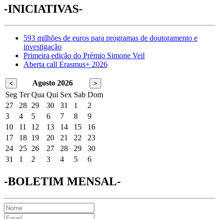
-INICIATIVAS-
593 milhões de euros para programas de doutoramento e
investigação
Primeira edição do Prémio Simone Veil
Aberta call Erasmus+ 2026
Agosto 2026
<
>
Seg
Ter
Qua
Qui
Sex
Sab
Dom
27
28
29
30
31
1
2
3
4
5
6
7
8
9
10
11
12
13
14
15
16
17
18
19
20
21
22
23
24
25
26
27
28
29
30
31
1
2
3
4
5
6
-BOLETIM MENSAL-