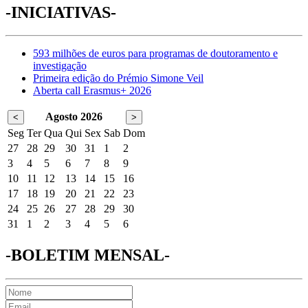
-INICIATIVAS-
593 milhões de euros para programas de doutoramento e
investigação
Primeira edição do Prémio Simone Veil
Aberta call Erasmus+ 2026
Agosto 2026
<
>
Seg
Ter
Qua
Qui
Sex
Sab
Dom
27
28
29
30
31
1
2
3
4
5
6
7
8
9
10
11
12
13
14
15
16
17
18
19
20
21
22
23
24
25
26
27
28
29
30
31
1
2
3
4
5
6
-BOLETIM MENSAL-