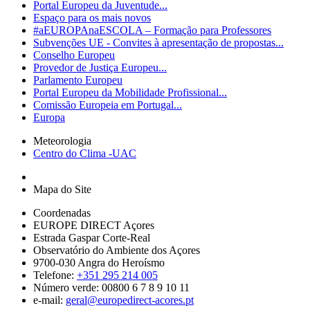
Portal Europeu da Juventude...
Espaço para os mais novos
#aEUROPAnaESCOLA – Formação para Professores
Subvenções UE - Convites à apresentação de propostas...
Conselho Europeu
Provedor de Justiça Europeu...
Parlamento Europeu
Portal Europeu da Mobilidade Profissional...
Comissão Europeia em Portugal...
Europa
Meteorologia
Centro do Clima -UAC
Mapa do Site
Coordenadas
EUROPE DIRECT Açores
Estrada Gaspar Corte-Real
Observatório do Ambiente dos Açores
9700-030 Angra do Heroísmo
Telefone:
+351 295 214 005
Número verde: 00800 6 7 8 9 10 11
e-mail:
geral@europedirect-acores.pt