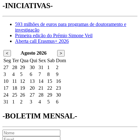
-INICIATIVAS-
593 milhões de euros para programas de doutoramento e
investigação
Primeira edição do Prémio Simone Veil
Aberta call Erasmus+ 2026
Agosto 2026
<
>
Seg
Ter
Qua
Qui
Sex
Sab
Dom
27
28
29
30
31
1
2
3
4
5
6
7
8
9
10
11
12
13
14
15
16
17
18
19
20
21
22
23
24
25
26
27
28
29
30
31
1
2
3
4
5
6
-BOLETIM MENSAL-