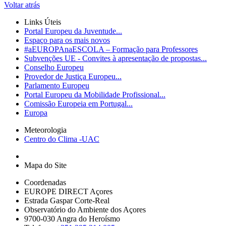
Voltar atrás
Links Úteis
Portal Europeu da Juventude...
Espaço para os mais novos
#aEUROPAnaESCOLA – Formação para Professores
Subvenções UE - Convites à apresentação de propostas...
Conselho Europeu
Provedor de Justiça Europeu...
Parlamento Europeu
Portal Europeu da Mobilidade Profissional...
Comissão Europeia em Portugal...
Europa
Meteorologia
Centro do Clima -UAC
Mapa do Site
Coordenadas
EUROPE DIRECT Açores
Estrada Gaspar Corte-Real
Observatório do Ambiente dos Açores
9700-030 Angra do Heroísmo