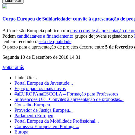
Corpo Europeu de Solidariedade: convite à apresentação de pro
A Comissão Europeia publicou um
novo convite à apresentação de p
Podem
candidatar-se a financiamento
grupos de jovens registados no
tenham recebido o
selo de qualidade
.
O prazo para a apresentação de projetos decorre entre
5 de fevereiro
Segunda 10 de Dezembro de 2018 14:31
Voltar atrás
Links Úteis
Portal Europeu da Juventude...
Espaço para os mais novos
#aEUROPAnaESCOLA – Formação para Professores
Subvenções UE - Convites à apresentação de propostas...
Conselho Europeu
Provedor de Justiça Europeu...
Parlamento Europeu
Portal Europeu da Mobilidade Profissional...
Comissão Europeia em Portugal...
Europa