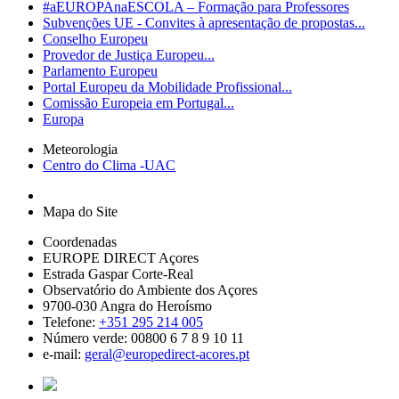
#aEUROPAnaESCOLA – Formação para Professores
Subvenções UE - Convites à apresentação de propostas...
Conselho Europeu
Provedor de Justiça Europeu...
Parlamento Europeu
Portal Europeu da Mobilidade Profissional...
Comissão Europeia em Portugal...
Europa
Meteorologia
Centro do Clima -UAC
Mapa do Site
Coordenadas
EUROPE DIRECT Açores
Estrada Gaspar Corte-Real
Observatório do Ambiente dos Açores
9700-030 Angra do Heroísmo
Telefone:
+351 295 214 005
Número verde: 00800 6 7 8 9 10 11
e-mail:
geral@europedirect-acores.pt