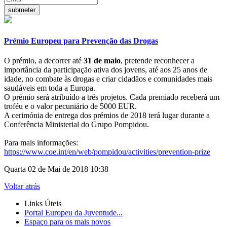
Prémio Europeu para Prevenção das Drogas
O prémio, a decorrer até
31 de maio
, pretende reconhecer a
importância da participação ativa dos jovens, até aos 25 anos de
idade, no combate às drogas e criar cidadãos e comunidades mais
saudáveis em toda a Europa.
O prémio será atribuído a três projetos. Cada premiado receberá um
troféu e o valor pecuniário de 5000 EUR.
A cerimónia de entrega dos prémios de 2018 terá lugar durante a
Conferência Ministerial do Grupo Pompidou.
Para mais informações:
https://www.coe.int/en/web/pompidou/activities/prevention-prize
Quarta 02 de Mai de 2018 10:38
Voltar atrás
Links Úteis
Portal Europeu da Juventude...
Espaço para os mais novos