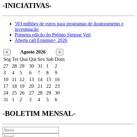
-INICIATIVAS-
593 milhões de euros para programas de doutoramento e
investigação
Primeira edição do Prémio Simone Veil
Aberta call Erasmus+ 2026
Agosto 2026
<
>
Seg
Ter
Qua
Qui
Sex
Sab
Dom
27
28
29
30
31
1
2
3
4
5
6
7
8
9
10
11
12
13
14
15
16
17
18
19
20
21
22
23
24
25
26
27
28
29
30
31
1
2
3
4
5
6
-BOLETIM MENSAL-