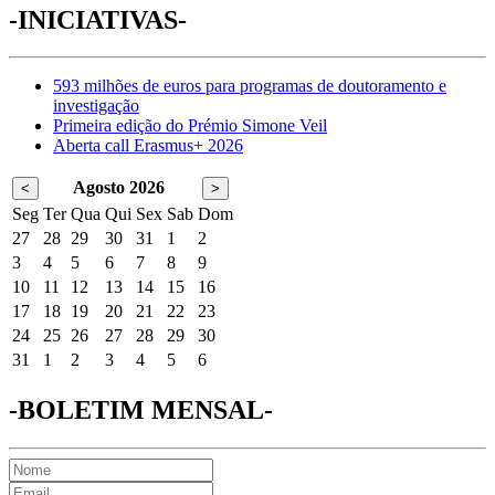
-INICIATIVAS-
593 milhões de euros para programas de doutoramento e
investigação
Primeira edição do Prémio Simone Veil
Aberta call Erasmus+ 2026
Agosto 2026
<
>
Seg
Ter
Qua
Qui
Sex
Sab
Dom
27
28
29
30
31
1
2
3
4
5
6
7
8
9
10
11
12
13
14
15
16
17
18
19
20
21
22
23
24
25
26
27
28
29
30
31
1
2
3
4
5
6
-BOLETIM MENSAL-