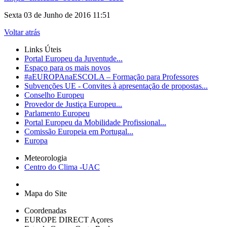
Sexta 03 de Junho de 2016 11:51
Voltar atrás
Links Úteis
Portal Europeu da Juventude...
Espaço para os mais novos
#aEUROPAnaESCOLA – Formação para Professores
Subvenções UE - Convites à apresentação de propostas...
Conselho Europeu
Provedor de Justiça Europeu...
Parlamento Europeu
Portal Europeu da Mobilidade Profissional...
Comissão Europeia em Portugal...
Europa
Meteorologia
Centro do Clima -UAC
Mapa do Site
Coordenadas
EUROPE DIRECT Açores