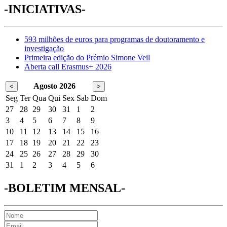
-INICIATIVAS-
593 milhões de euros para programas de doutoramento e
investigação
Primeira edição do Prémio Simone Veil
Aberta call Erasmus+ 2026
Agosto 2026
<
>
Seg
Ter
Qua
Qui
Sex
Sab
Dom
27
28
29
30
31
1
2
3
4
5
6
7
8
9
10
11
12
13
14
15
16
17
18
19
20
21
22
23
24
25
26
27
28
29
30
31
1
2
3
4
5
6
-BOLETIM MENSAL-