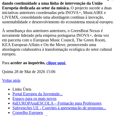
dando continuidade a uma linha de intervenção da União
Europeia dedicada ao setor da música.
O projecto sucede a duas
iniciativas anteriores coordenadas pela INOVA+, MusicAIRE e
LIVEMX, consolidando uma abordagem contínua à inovação,
sustentabilidade e desenvolvimento do ecossistema musical europeu.
À semelhança dos anteriores anteriores, o GreenBeat Nexus é
novamente
liderado pela empresa portuguesa INOVA+
, desta vez
em parceria com o European Music Council, The Green Room,
KEA European Affairs e On the Move, promovendo uma
abordagem colaborativa à transformação ecológica do setor cultural
europeu.
Para
aceder ao inquérito,
clique aqui.
Quinta 28 de Mai de 2026 15:06
Voltar atrás
Links Úteis
Portal Europeu da Juventude...
Espaço para os mais novos
#aEUROPAnaESCOLA – Formação para Professores
Subvenções UE - Convites à apresentação de propostas...
Conselho Europeu