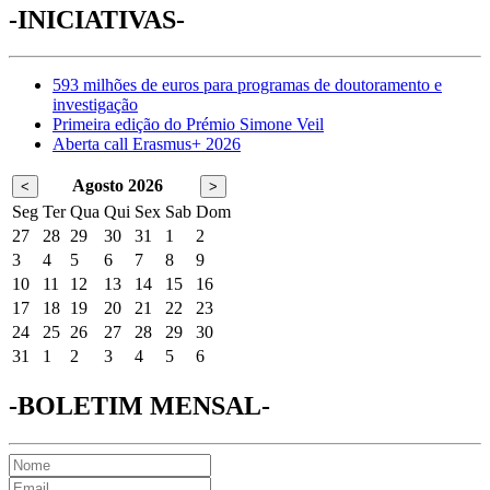
-INICIATIVAS-
593 milhões de euros para programas de doutoramento e
investigação
Primeira edição do Prémio Simone Veil
Aberta call Erasmus+ 2026
Agosto 2026
<
>
Seg
Ter
Qua
Qui
Sex
Sab
Dom
27
28
29
30
31
1
2
3
4
5
6
7
8
9
10
11
12
13
14
15
16
17
18
19
20
21
22
23
24
25
26
27
28
29
30
31
1
2
3
4
5
6
-BOLETIM MENSAL-